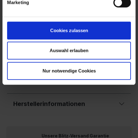
gleichermaßen überzeugt!
Marketing
Datenblätter
Cookies zulassen
Sicherheitsdatenblatt
Technisches Datenblatt
Leistungserklärung
Auswahl erlauben
Leistungserklärung 2
Allgemeine Schutzmaßnahmen
Konformitätserklärung/Lieferantenbescheinigung
Nur notwendige Cookies
Nachhaltigkeitsdatenblatt
Herstellerinformationen
Unsere Blitz-Versand Garantie