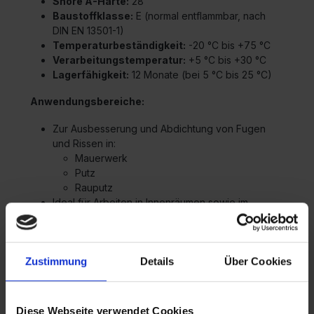
Shore A-Härte:
28
Baustoffklasse:
E (normal entflammbar, nach
DIN EN 13501-1)
Temperaturbeständigkeit:
-20 °C bis +75 °C
Verarbeitungstemperatur:
+5 °C bis +30 °C
Lagerfähigkeit:
12 Monate (bei 5 °C bis 25 °C)
Anwendungsbereiche:
Zur Ausbesserung und Abdichtung von Fugen
und Rissen in:
Mauerwerk
Putz
Rauputz
Ideal für Arbeiten in Innenräumen sowie im
Außenbereich.
Verarbeitungshinweise:
Zustimmung
Details
Über Cookies
Die zu bearbeitende Fuge muss sauber, fettfrei
und trocken sein.
Die Fuge sollte mindestens 6 mm tief sein, um
Diese Webseite verwendet Cookies