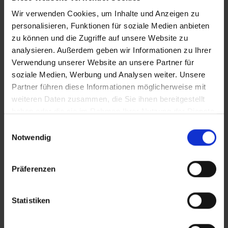
eine optimale Haftung zu gewährleisten.
Zur Vermeidung einer Dreiflankenhaftung sollte
Wir verwenden Cookies, um Inhalte und Anzeigen zu
die Fuge mit geschlossenzelliger PE-Rundschnur
personalisieren, Funktionen für soziale Medien anbieten
vorgefüllt werden.
zu können und die Zugriffe auf unsere Website zu
Bei stark saugenden Untergründen (z. B. Holz,
analysieren. Außerdem geben wir Informationen zu Ihrer
Beton, Zement) kann die Haftung durch einen
Verwendung unserer Website an unsere Partner für
Voranstrich (Mischung aus Spachtelmasse und
soziale Medien, Werbung und Analysen weiter. Unsere
Wasser im Verhältnis 1:1 bis 1:5) verbessert
werden.
Partner führen diese Informationen möglicherweise mit
Bei Unsicherheiten empfiehlt sich ein
weiteren Daten zusammen, die Sie ihnen bereitgestellt
Kontaktversuch.
haben oder die sie im Rahmen Ihrer Nutzung der Dienste
gesammelt haben.
Einwilligungsauswahl
Setzen Sie auf Förch Strukturacryl Weiß:
Notwendig
Mit Förch Strukturacryl Weiß erhalten Sie eine
zuverlässige, flexible und einfach anzuwendende
Lösung für Reparaturen und Abdichtungen, die sich
Präferenzen
durch Langlebigkeit und eine perfekte optische
Integration in körnige Strukturen auszeichnet.
Statistiken
Bestellen Sie noch heute und profitieren Sie von
einem Produkt, das Profis und Heimwerker